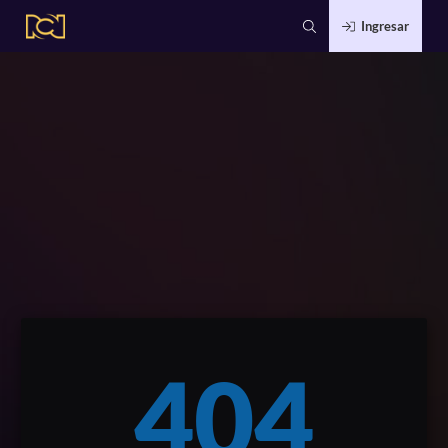
Ingresar
404