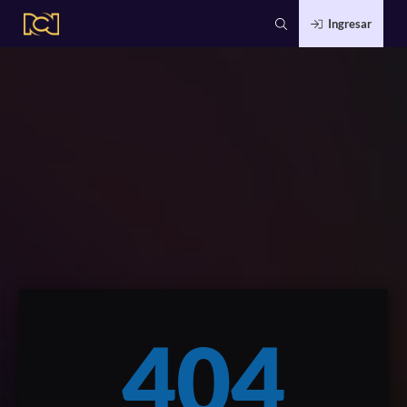
Ingresar
404