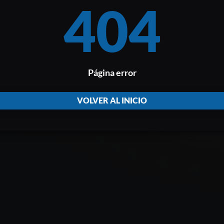
404
Página error
VOLVER AL INICIO