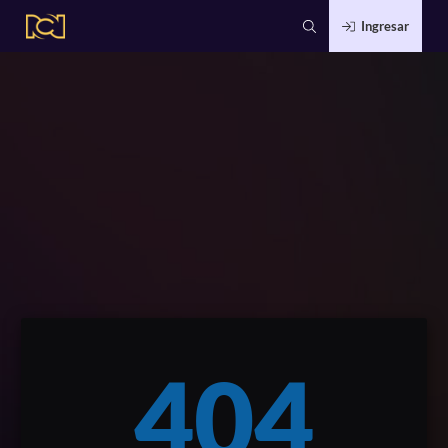
Ingresar
404