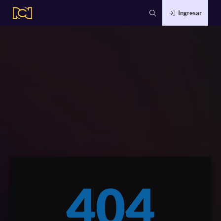
Ingresar
404