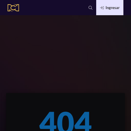
Ingresar
404