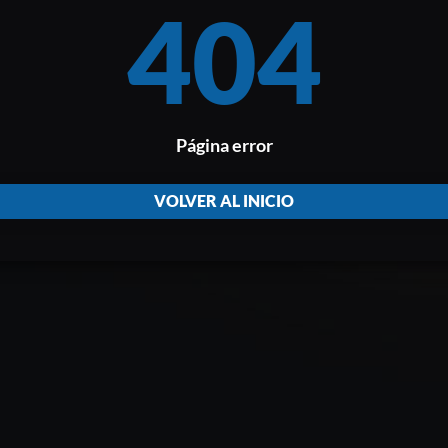
404
Página error
VOLVER AL INICIO