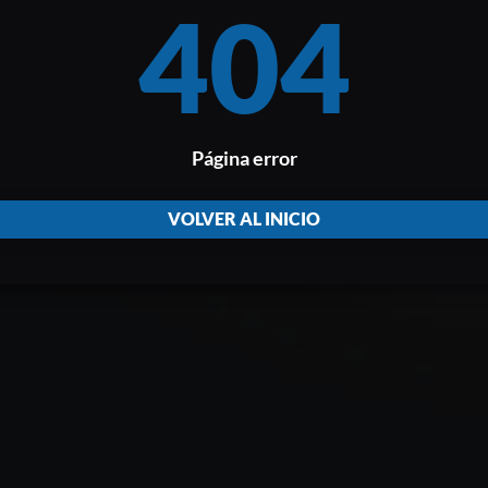
404
Página error
VOLVER AL INICIO