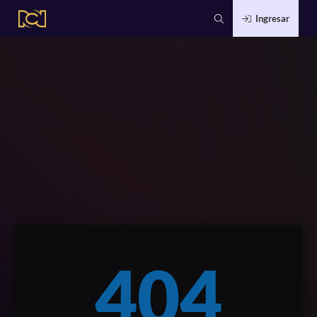
Ingresar
404