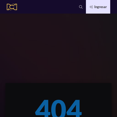
Ingresar
404