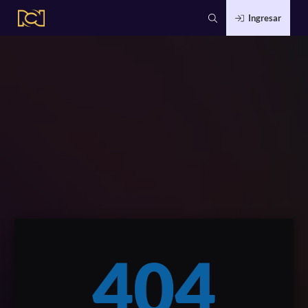
Ingresar
404