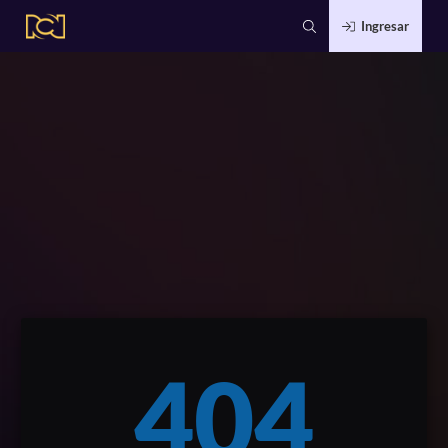
Ingresar
404