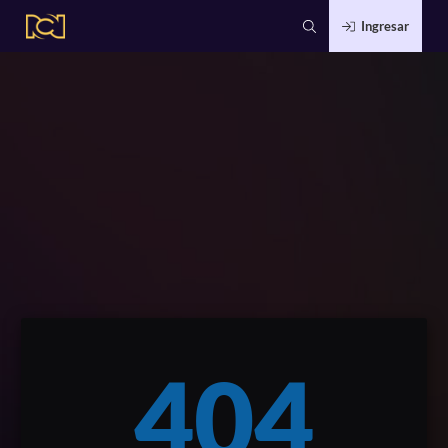
Ingresar
404