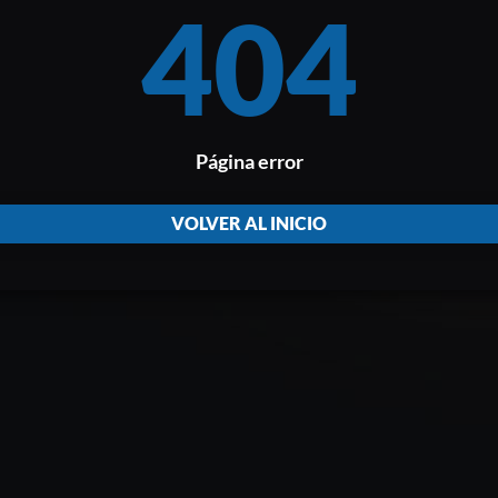
404
Página error
VOLVER AL INICIO