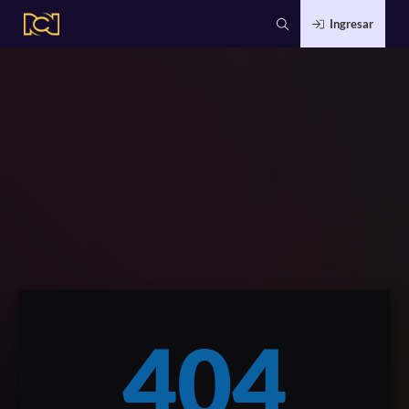
Ingresar
404