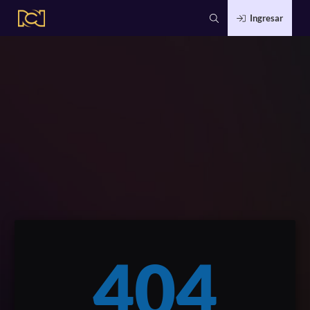
Ingresar
404