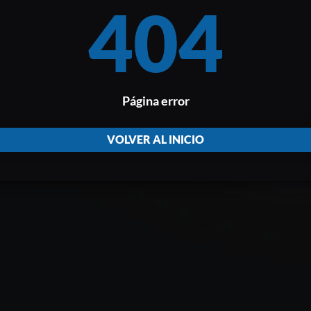
404
Página error
VOLVER AL INICIO