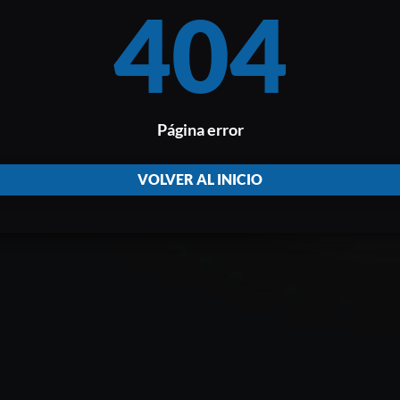
404
Página error
VOLVER AL INICIO