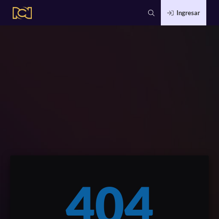
Ingresar
404