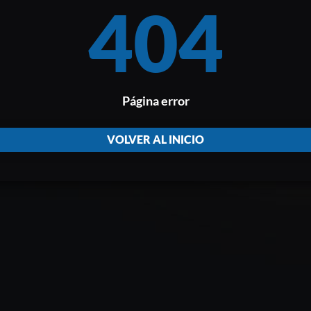
404
Página error
VOLVER AL INICIO