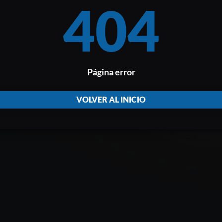
404
Página error
VOLVER AL INICIO