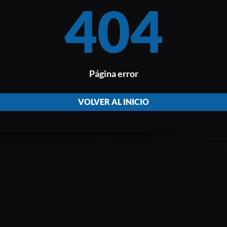
404
Página error
VOLVER AL INICIO