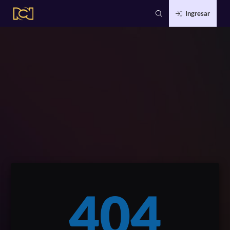
Ingresar
404