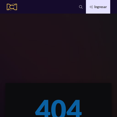
Ingresar
404