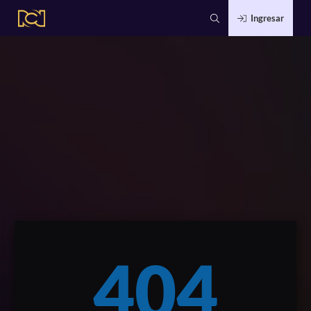
Ingresar
404