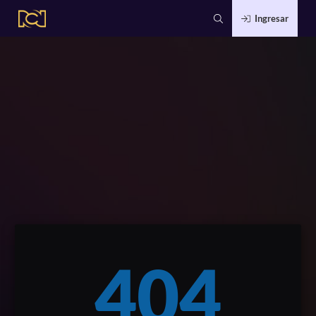
Ingresar
404