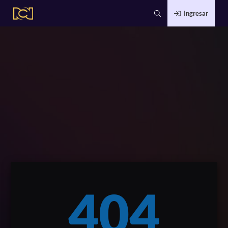
Ingresar
404