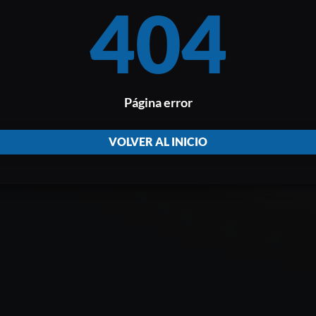
404
Página error
VOLVER AL INICIO