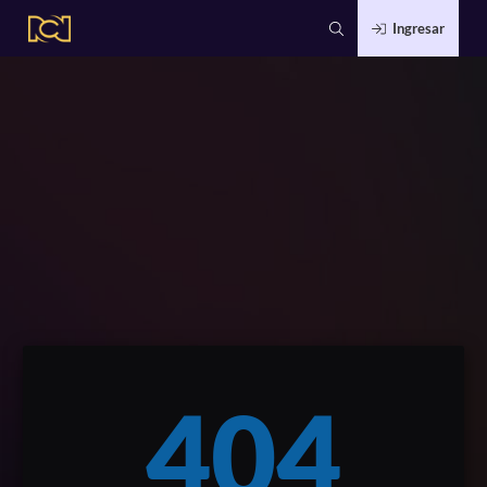
Ingresar
404