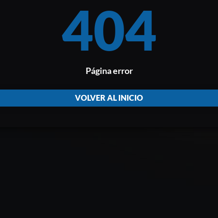
404
Página error
VOLVER AL INICIO