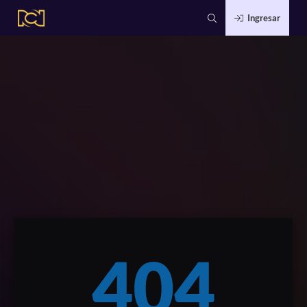
Ingresar
404