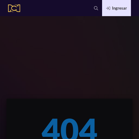
Ingresar
404