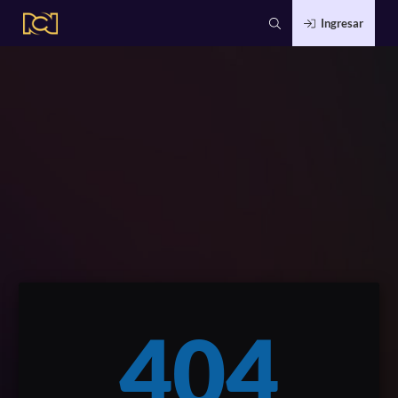
Ingresar
404