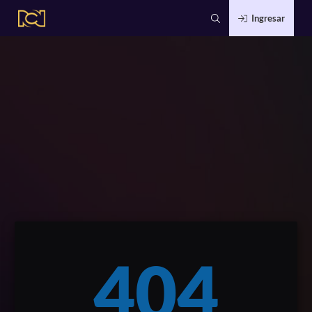
Ingresar
404