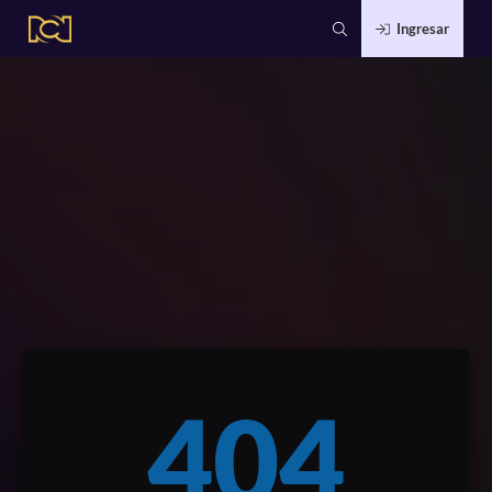
Ingresar
404