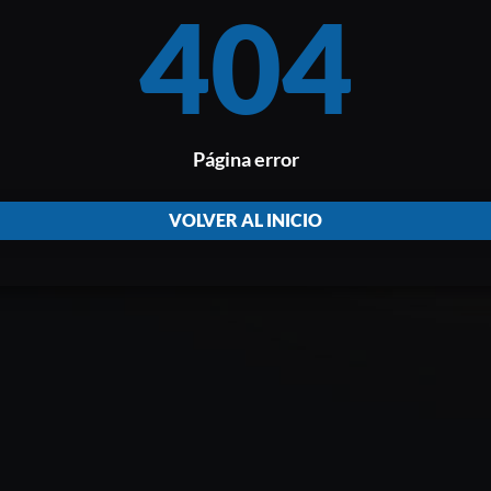
404
Página error
VOLVER AL INICIO