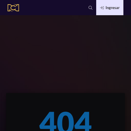
Ingresar
404