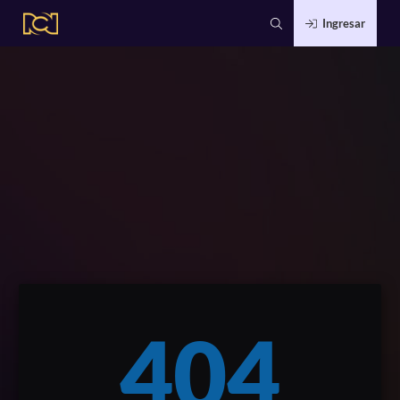
Ingresar
404