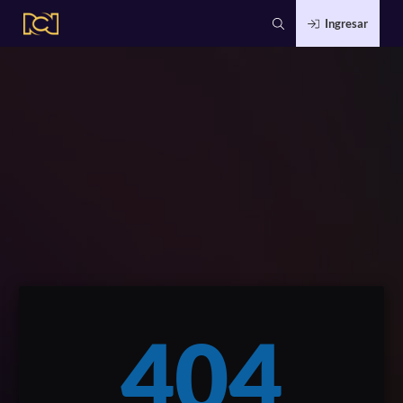
Ingresar
404