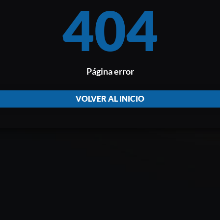
404
Página error
VOLVER AL INICIO