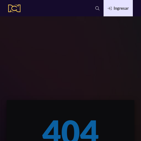
Ingresar
404