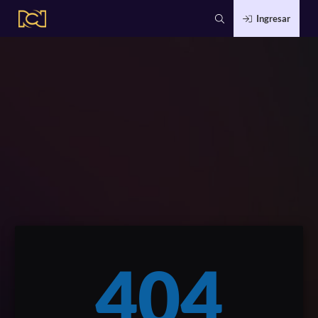
Ingresar
404