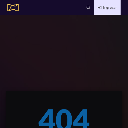
Ingresar
404