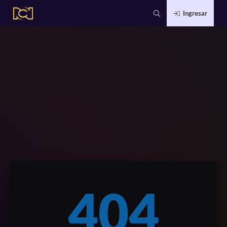
Ingresar
404