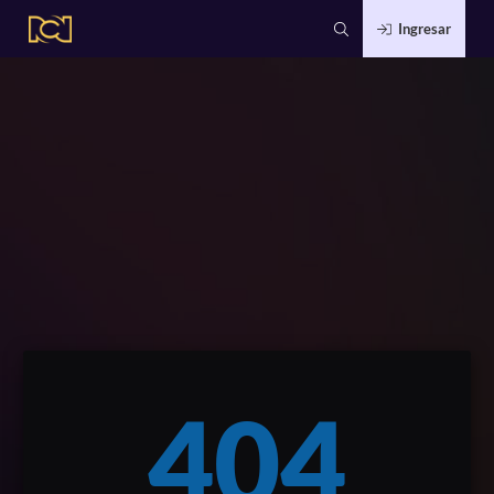
Ingresar
404