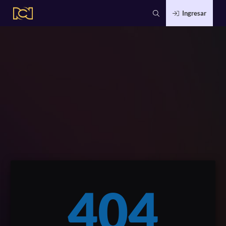
Ingresar
404