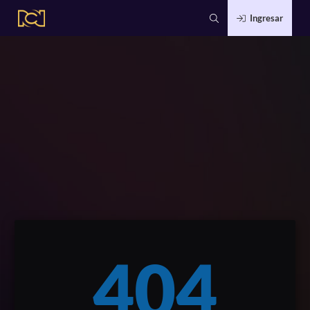
Ingresar
404