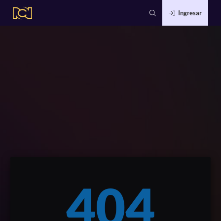
Ingresar
404