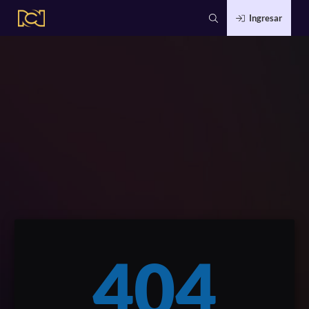
Ingresar
404