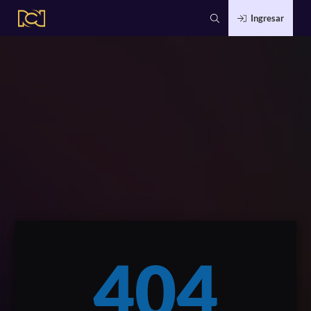
Ingresar
404